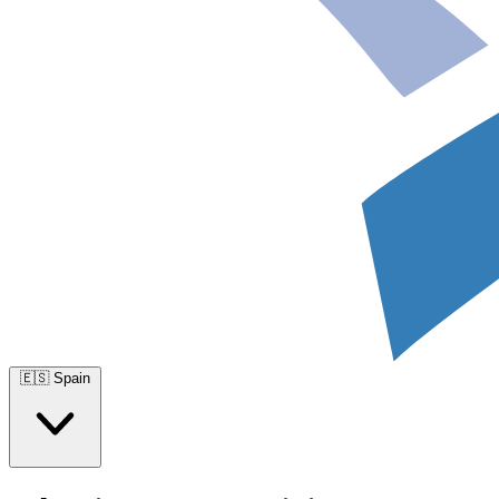
🇪🇸
Spain