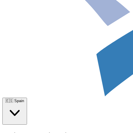
🇪🇸
Spain