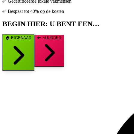
✅ Gecertificeerde lokale vakmensen
✅ Bespaar tot 40% op de kosten
BEGIN HIER: U BENT EEN…
🏠
EIGENAAR
🔑
HUURDER