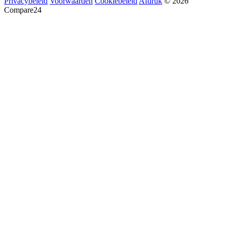
Privacybeleid
Voorwaarden
Cookiebeleid
Afdruk
© 2026
Compare24